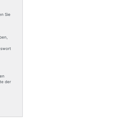
n Sie
aben,
sswort
ten
te der