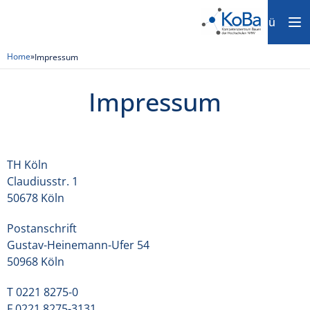
Menü
Home
»
Impressum
Impressum
TH Köln
Claudiusstr. 1​
50678 Köln​
Postanschrift​
Gustav-Heinemann-Ufer 54​
50968 Köln​
T 0221 8275-0​
F 0221 8275-3131​