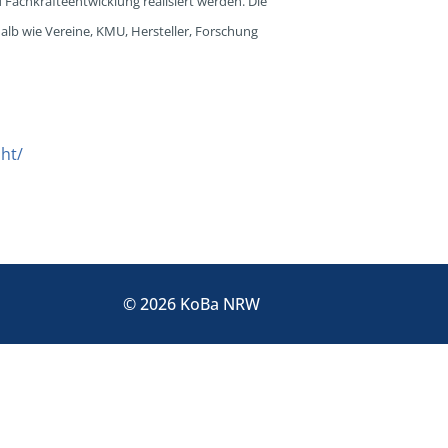
Fachkräfteentwicklung realisiert werden. Die
lb wie Vereine, KMU, Hersteller, Forschung
ht/
© 2026 KoBa NRW