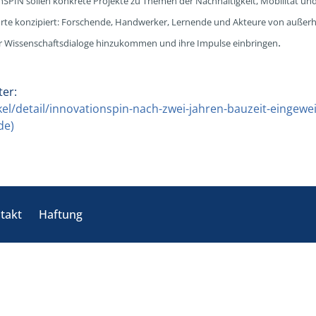
PIN sollen konkrete Projekte zu Themen der Nachhaltigkeit, Mobilität und 
te konzipiert: Forschende, Handwerker, Lernende und Akteure von außerha
.
er Wissenschaftsdialoge hinzukommen und ihre Impulse einbringen
ter:
el/detail/innovationspin-nach-zwei-jahren-bauzeit-eingewei
de)
takt
Haftung