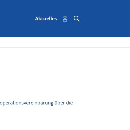
Einloggen
Suchen
Suche
Aktuelles
ooperationsvereinbarung über die