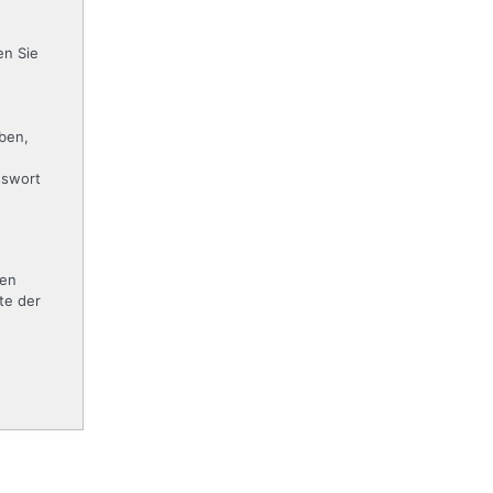
n Sie
aben,
sswort
ten
te der