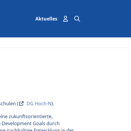
Einloggen
Suchen
Suche
Aktuelles
schulen (
DG Hoch-N
).
ne zukunftsorientierte,
e Development Goals durch
ne nachhaltige Entwicklung in der