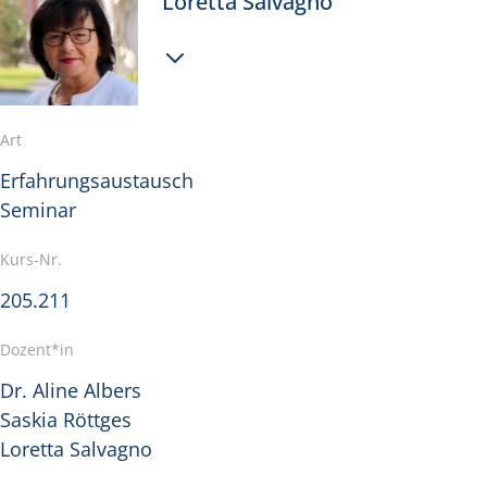
Loretta Salvagno
Mehr
Informationen
anzeigen
Art
Erfahrungsaustausch
Seminar
Kurs-Nr.
205.211
Dozent*in
Dr. Aline Albers
Saskia Röttges
Loretta Salvagno