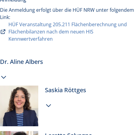
Die Anmeldung erfolgt über die HÜF NRW unter folgendem
Link:
HÜF Veranstaltung 205.211 Flächenberechnung und
Flächenbilanzen nach dem neuen HIS
Kennwertverfahren
Dr. Aline Albers
Mehr
Saskia Röttges
Informationen
anzeigen
Mehr
Informationen
anzeigen