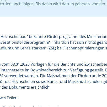
erden noch folgen. Bis dahin wird darum gebeten, von de
 – Hochschulbau“ bekannte Förderprogramm des Ministerium
estitionsförderprogramm“. Inhaltlich hat sich nichts geänd
tudium und Lehre stärken“ (ZSL) bei Flächenoptimierungen so
 vom 08.01.2025 Vorlagen für die Berichte und Zwischenber
nternetseite im Downloadbereich zur Verfügung gestellt. Di
4 verwendet werden. Für Maßnahmen der Förderrunde 202
r die Hochschulen sowie Kunst- und Musikhochschulen gibt
 des Dokuments ersichtlich.
wei Teilen: