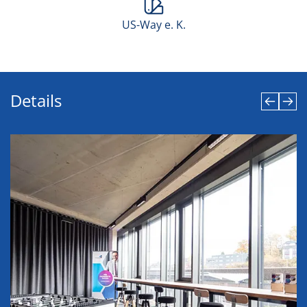
US-Way e. K.
Details