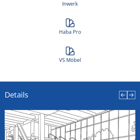
Inwerk
Haba Pro
VS Möbel
Details