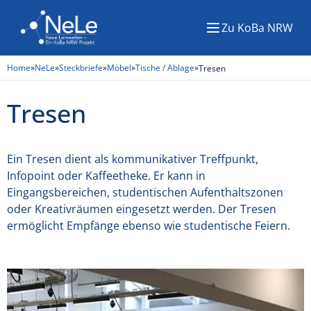
Zu KoBa NRW
Menü
Home
»
NeLe
»
Steckbriefe
»
Möbel
»
Tische / Ablage
»
Tresen
Tresen
Ein Tresen dient als kommunikativer Treffpunkt,
Infopoint oder Kaffeetheke. Er kann in
Eingangsbereichen, studentischen Aufenthaltszonen
oder Kreativräumen eingesetzt werden. Der Tresen
ermöglicht Empfänge ebenso wie studentische Feiern.