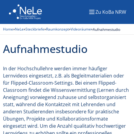
Zu KoBa NRW
Menü
Home
»
NeLe
»
Steckbriefe
»
Raumkonzept
»
Videoräume
»
Aufnahmestudio
Aufnahmestudio
In der Hochschullehre werden immer häufiger
Lernvideos eingesetzt, z.B. als Begleitmaterialien oder
für Flipped-Classroom-Settings. Bei einem Flipped-
Classroom findet die Wissensvermittlung (Lernen durch
Aneignung) vorwiegend zuhause und selbstorganisiert
statt, während die Kontaktzeit mit Lehrenden und
anderen Studierenden insbesondere für praktische
Übungen, Projekte und Kollaborationsformate
eingesetzt wird. Um die Anzahl qualitativ hochwertiger
Lernvideos zu erhöhen sollte ein professionelles