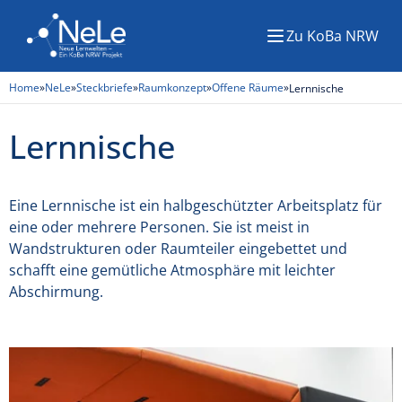
Zu KoBa NRW
Menü
Home
»
NeLe
»
Steckbriefe
»
Raumkonzept
»
Offene Räume
»
Lernnische
Lernnische
Eine Lernnische ist ein halbgeschützter Arbeitsplatz für
eine oder mehrere Personen. Sie ist meist in
Wandstrukturen oder Raumteiler eingebettet und
schafft eine gemütliche Atmosphäre mit leichter
Abschirmung.