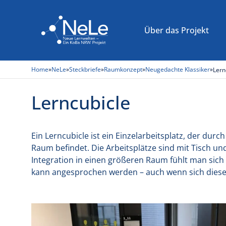
Über das Projekt
Raumkonzept
FH Münster
Projektplanung
Home
»
NeLe
»
Steckbriefe
»
Raumkonzept
»
Neugedachte Klassiker
»
Lern
Infrastruktur
Hochschule Ruhr West
Kooperative Konzeptentwicklung
Lerncubicle
Möbel
TH Köln – Campus Gummersbach
Testausstattungen
Raumgestaltung
Literaturempfehlungen
Low Budget-Lösungen
Ein Lerncubicle ist ein Einzelarbeitsplatz, der du
Raum befindet. Die Arbeitsplätze sind mit Tisch un
Wohlbefinden
Menschenzentrierte Maße
Integration in einen größeren Raum fühlt man sich
kann angesprochen werden – auch wenn sich diese Ar
Steckbriefe von A bis Z
Flächenkennwerte für Selbstlernflächen i
Akustik