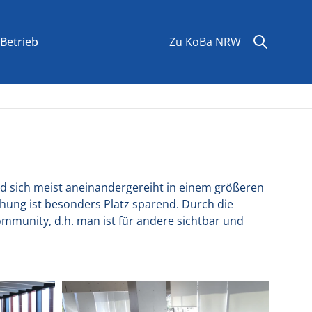
Suchen
Suche
Betrieb
Zu KoBa NRW
und sich meist aneinandergereiht in einem größeren
ihung ist besonders Platz sparend. Durch die
mmunity, d.h. man ist für andere sichtbar und