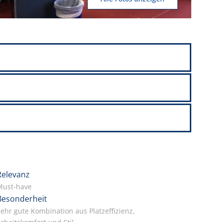
Relevanz
Must-have
Besonderheit
ehr gute Kombination aus Platzeffizienz,