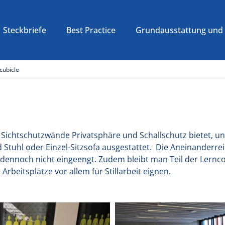
Steckbriefe
Best Practice
Grundausstattung und 
cubicle
rch Sichtschutzwände Privatsphäre und Schallschutz bietet, 
d Stuhl oder Einzel-Sitzsofa ausgestattet. Die Aneinanderre
 dennoch nicht eingeengt. Zudem bleibt man Teil der Lernco
beitsplätze vor allem für Stillarbeit eignen.
n NRW