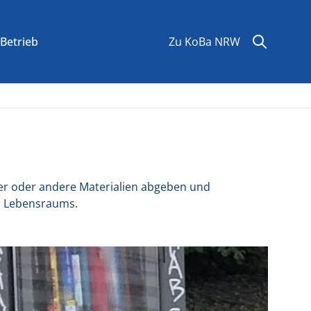
Suchen
Suche
Betrieb
Zu KoBa NRW
her oder andere Materialien abgeben und
d Lebensraums.