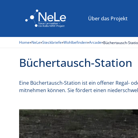
Über das Projekt
Raumkonzept
FH Münster
Projektplanung
Home
»
NeLe
»
Steckbriefe
»
Wohlbefinden
»
Arcade
»
Büchertausch-Stati
Infrastruktur
Hochschule Ruhr West
Kooperative Konzeptentwicklung
Büchertausch-Station
Möbel
TH Köln – Campus Gummersbach
Testausstattungen
Raumgestaltung
Literaturempfehlungen
Low Budget-Lösungen
Eine Büchertausch-Station ist ein offener Regal-
mitnehmen können. Sie fördert einen niederschwe
Wohlbefinden
Menschenzentrierte Maße
Steckbriefe von A bis Z
Flächenkennwerte für Selbstlernflächen i
Akustik