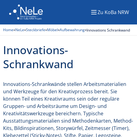
Zu KoBa NRW
Menü
Home
»
NeLe
»
Steckbriefe
»
Möbel
»
Aufbewahrung
»
Innovations Schrankwand
Innovations-
Schrankwand
Innovations-Schrankwände stellen Arbeitsmaterialien
und Werkzeuge für den Kreativprozess bereit. Sie
können Teil eines Kreativraums sein oder reguläre
Gruppen- und Arbeitsräume um Design- und
Kreativitätswerkzeuge bereichern. Typische
Ausstattungsmaterialien sind Methodenkarten, Method-
Kits, Bildinspirationen, Storywürfel, Zeitmesser (Timer),
Klebezettel (Sticky-Notes), Stifte, Papier, Legosteine,