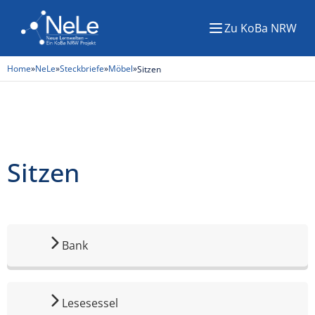
Zu KoBa NRW
Menü
Home
»
NeLe
»
Steckbriefe
»
Möbel
»
Sitzen
Sitzen
Bank
Lesesessel