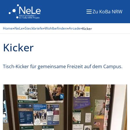
Zu KoBa NRW
Menü
Home
»
NeLe
»
Steckbriefe
»
Wohlbefinden
»
Arcade
»
Kicker
Kicker
Tisch-Kicker für gemeinsame Freizeit auf dem Campus.