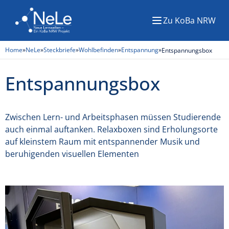
Zu KoBa NRW
Menü
Home
»
NeLe
»
Steckbriefe
»
Wohlbefinden
»
Entspannung
»
Entspannungsbox
Entspannungsbox
Zwischen Lern- und Arbeitsphasen müssen Studierende
auch einmal auftanken. Relaxboxen sind Erholungsorte
auf kleinstem Raum mit entspannender Musik und
beruhigenden visuellen Elementen