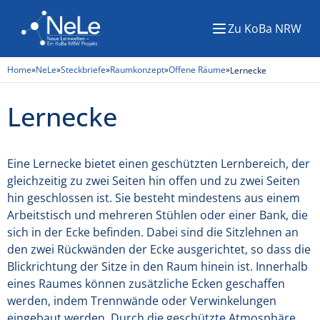
Zu KoBa NRW
Menü
Home
»
NeLe
»
Steckbriefe
»
Raumkonzept
»
Offene Räume
»
Lernecke
Lernecke
Eine Lernecke bietet einen geschützten Lernbereich, der
gleichzeitig zu zwei Seiten hin offen und zu zwei Seiten
hin geschlossen ist. Sie besteht mindestens aus einem
Arbeitstisch und mehreren Stühlen oder einer Bank, die
sich in der Ecke befinden. Dabei sind die Sitzlehnen an
den zwei Rückwänden der Ecke ausgerichtet, so dass die
Blickrichtung der Sitze in den Raum hinein ist. Innerhalb
eines Raumes können zusätzliche Ecken geschaffen
werden, indem Trennwände oder Verwinkelungen
eingebaut werden. Durch die geschützte Atmosphäre